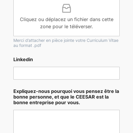
r
P
r
é
Cliquez ou déplacez un fichier dans cette
n
zone pour le téléverser.
o
m
,
Merci d’attacher en pièce jointe votre Curriculum Vitae
au format .pdf
E
x
p
Linkedin
l
i
q
u
e
Expliquez-nous pourquoi vous pensez être la
z
bonne personne, et que le CEESAR est la
-
bonne entreprise pour vous.
n
o
u
s