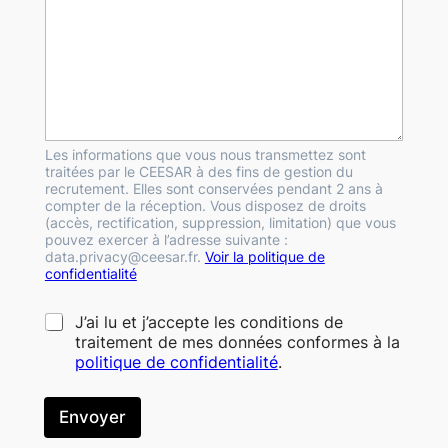
Les informations que vous nous transmettez sont
traitées par le CEESAR à des fins de gestion du
recrutement. Elles sont conservées pendant 2 ans à
compter de la réception. Vous disposez de droits
(accès, rectification, suppression, limitation) que vous
pouvez exercer à l’adresse suivante :
data.privacy@ceesar.fr.
Voir la politique de
confidentialité
*
J’ai lu et j’accepte les conditions de
traitement de mes données conformes à la
politique de confidentialité
.
Envoyer