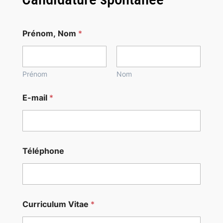
Prénom, Nom
*
Prénom
Nom
E-mail
*
Téléphone
p
Curriculum Vitae
*
o
u