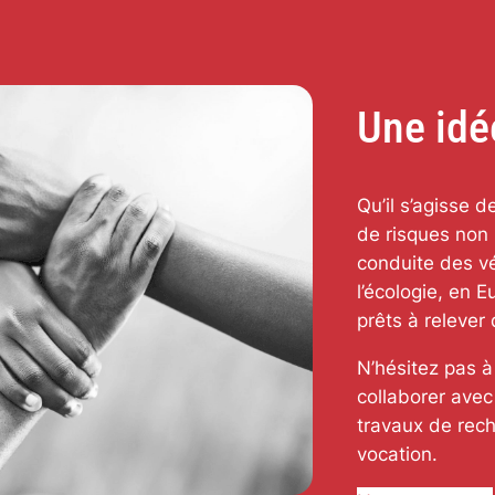
Une idé
Qu’il s’agisse 
de risques
non
conduite des vé
l’écologie, en 
prêts à relever
N’hésitez pas à
collaborer avec
travaux de rec
vocation.