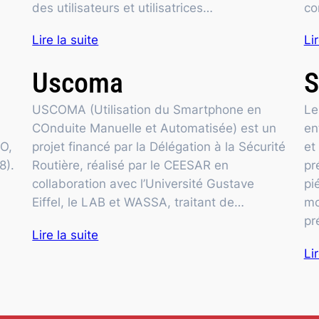
des utilisateurs et utilisatrices…
co
Lire la suite
Li
Uscoma
USCOMA (Utilisation du Smartphone en
Le
COnduite Manuelle et Automatisée) est un
en
HO,
projet financé par la Délégation à la Sécurité
et
8).
Routière, réalisé par le CEESAR en
pr
collaboration avec l’Université Gustave
pi
Eiffel, le LAB et WASSA, traitant de…
mo
pr
Lire la suite
Li