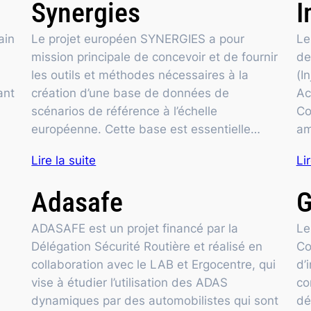
Synergies
I
ain
Le projet européen SYNERGIES a pour
Le
mission principale de concevoir et de fournir
de
les outils et méthodes nécessaires à la
(I
ant
création d’une base de données de
Ac
scénarios de référence à l’échelle
Co
européenne. Cette base est essentielle…
am
Lire la suite
Li
Adasafe
ADASAFE est un projet financé par la
Le
Délégation Sécurité Routière et réalisé en
Co
collaboration avec le LAB et Ergocentre, qui
d’
vise à étudier l’utilisation des ADAS
co
dynamiques par des automobilistes qui sont
dé